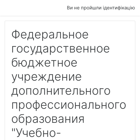
До головного змісту
Ви не пройшли ідентифікацію
Федеральное
государственное
бюджетное
учреждение
дополнительного
профессионального
образования
"Учебно-