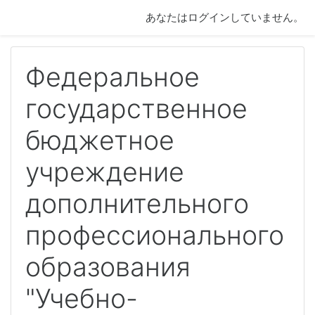
メインコンテンツへスキップする
あなたはログインしていません。
Федеральное
государственное
бюджетное
учреждение
дополнительного
профессионального
образования
"Учебно-