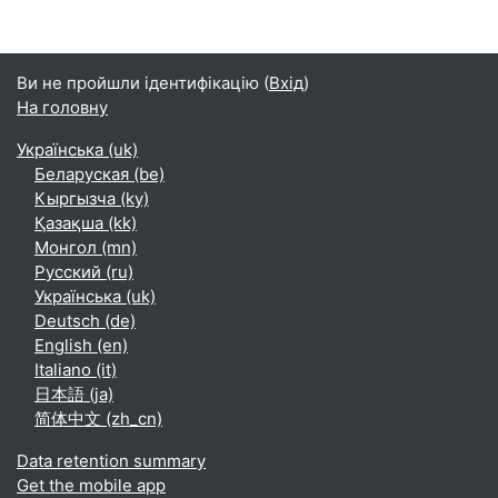
Ви не пройшли ідентифікацію (
Вхід
)
На головну
Українська ‎(uk)‎
Беларуская ‎(be)‎
Кыргызча ‎(ky)‎
Қазақша ‎(kk)‎
Монгол ‎(mn)‎
Русский ‎(ru)‎
Українська ‎(uk)‎
Deutsch ‎(de)‎
English ‎(en)‎
Italiano ‎(it)‎
日本語 ‎(ja)‎
简体中文 ‎(zh_cn)‎
Data retention summary
Get the mobile app