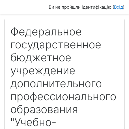
До головного змісту
Ви не пройшли ідентифікацію (
Вхід
)
Федеральное
государственное
бюджетное
учреждение
дополнительного
профессионального
образования
"Учебно-