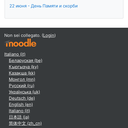
22 июня - День Памяти и скорби
Non sei collegato. (
Login
)
Italiano ‎(it)‎
Беларуская ‎(be)‎
Кыргызча ‎(ky)‎
Қазақша ‎(kk)‎
Монгол ‎(mn)‎
Русский ‎(ru)‎
Українська ‎(uk)‎
Deutsch ‎(de)‎
English ‎(en)‎
Italiano ‎(it)‎
日本語 ‎(ja)‎
简体中文 ‎(zh_cn)‎