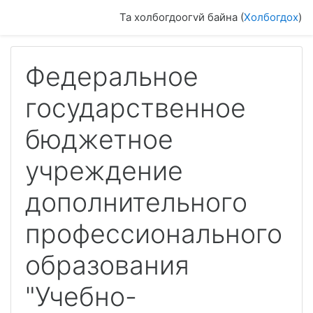
Үндсэн гарчиг руу очих
Та холбогдоогvй байна (
Холбогдох
)
Федеральное
государственное
бюджетное
учреждение
дополнительного
профессионального
образования
"Учебно-