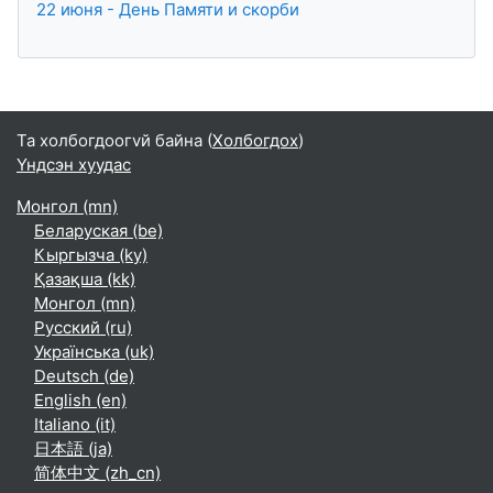
22 июня - День Памяти и скорби
Та холбогдоогvй байна (
Холбогдох
)
Үндсэн хуудас
Монгол ‎(mn)‎
Беларуская ‎(be)‎
Кыргызча ‎(ky)‎
Қазақша ‎(kk)‎
Монгол ‎(mn)‎
Русский ‎(ru)‎
Українська ‎(uk)‎
Deutsch ‎(de)‎
English ‎(en)‎
Italiano ‎(it)‎
日本語 ‎(ja)‎
简体中文 ‎(zh_cn)‎