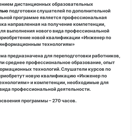
ением дистанционных образовательных
лью
подготовки слушателей по дополнительной
льной программе
является
профессиональная
ка направленная на получение компетенции,
ля выполнения нового вида профессиональной
приобрет
ение
нов
ой
квалификаци
и
«
Инженер по
информационным технологиям
»
ма предназначена для переподготовки работников,
и среднее профессиональное образование, опыт
формационных технологий
. Слушатели курсов по
приобретут новую квалификацию «
Инженер по
ехнологиям
» и компетенции, необходимые для
 вида профессиональной деятельности.
своения программы – 270 часов.