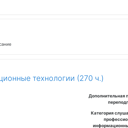
сание
ионные технологии (270 ч.)
Дополнительная 
перепод
Категория слуша
профессион
информационных