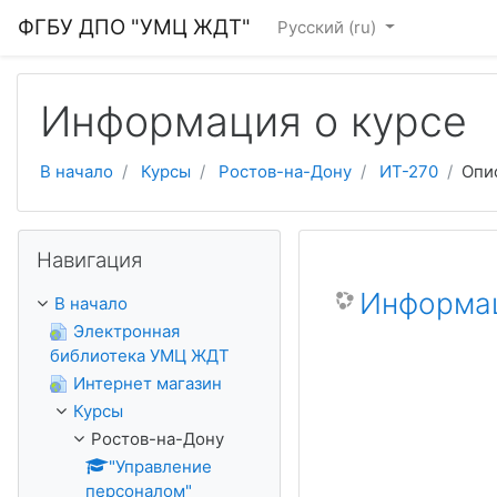
Перейти к основному содержанию
ФГБУ ДПО "УМЦ ЖДТ"
Русский ‎(ru)‎
Информация о курсе
В начало
Курсы
Ростов-на-Дону
ИТ-270
Опи
Пропустить Навигация
Навигация
Информац
В начало
Электронная
библиотека УМЦ ЖДТ
Интернет магазин
Курсы
Ростов-на-Дону
"Управление
персоналом"