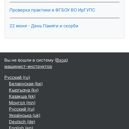
Проверка практики в ФГБОУ ВО ИрГУПС
22 июня - День Памяти и скорби
Вы не вошли в систему (
Вход
)
машинист-инструктор
Русский ‎(ru)‎
Беларуская ‎(be)‎
Кыргызча ‎(ky)‎
Қазақша ‎(kk)‎
Монгол ‎(mn)‎
Русский ‎(ru)‎
Українська ‎(uk)‎
Deutsch ‎(de)‎
English ‎(en)‎