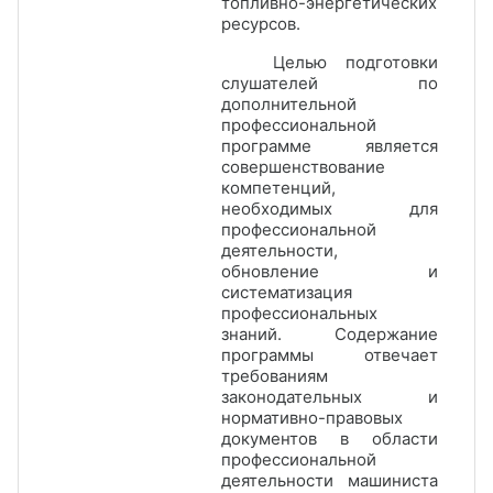
топливно-энергетических
ресурсов.
Целью подготовки
слушателей по
д
ополнительн
ой
профессиональн
ой
программ
е
является
совершенствование
компетенций,
необходимых для
профессиональной
деятельности,
обновление и
систематизация
профессиональных
знаний.
Содержание
программы отвечает
требованиям
законодательных и
нормативно-правовых
документов в области
профессиональной
деятельности
машиниста