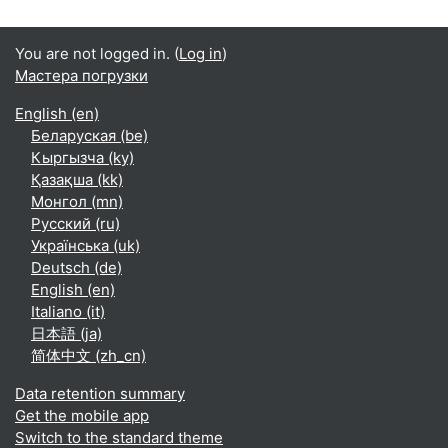
You are not logged in. (
Log in
)
Мастера погрузки
English ‎(en)‎
Беларуская ‎(be)‎
Кыргызча ‎(ky)‎
Қазақша ‎(kk)‎
Монгол ‎(mn)‎
Русский ‎(ru)‎
Українська ‎(uk)‎
Deutsch ‎(de)‎
English ‎(en)‎
Italiano ‎(it)‎
日本語 ‎(ja)‎
简体中文 ‎(zh_cn)‎
Data retention summary
Get the mobile app
Switch to the standard theme