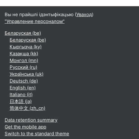
Вы не прайшлі ідэнтыфікацыю (
Уваход
)
"Управление персоналом"
Беларуская ‎(be)‎
Беларуская ‎(be)‎
Кыргызча ‎(ky)‎
Қазақша ‎(kk)‎
Монгол ‎(mn)‎
Русский ‎(ru)‎
Українська ‎(uk)‎
Deutsch ‎(de)‎
English ‎(en)‎
Italiano ‎(it)‎
日本語 ‎(ja)‎
简体中文 ‎(zh_cn)‎
Data retention summary
Get the mobile app
Switch to the standard theme