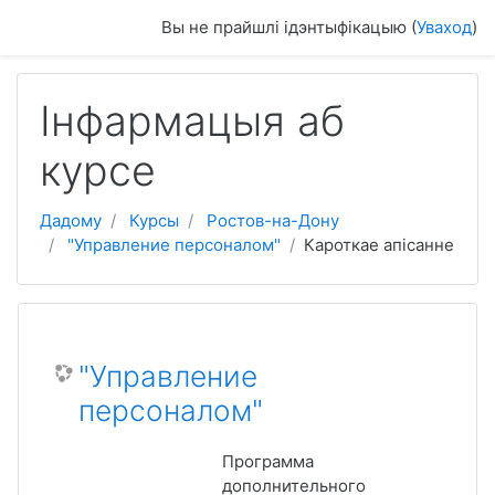
Прапусціць і перайсці да асноўнага зместу
Вы не прайшлі ідэнтыфікацыю (
Уваход
)
Інфармацыя аб
курсе
Дадому
Курсы
Ростов-на-Дону
"Управление персоналом"
Кароткае апісанне
"Управление
персоналом"
Программа
дополнительного