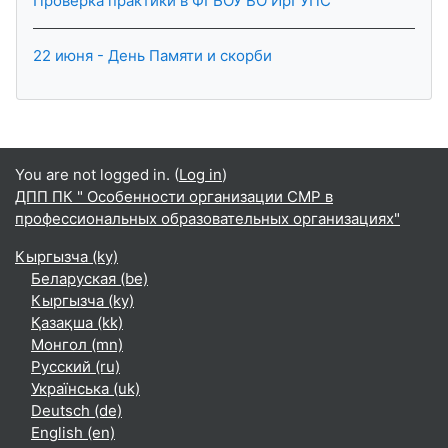
Проверка практики в ФГБОУ ВО ИрГУПС
22 июня - День Памяти и скорби
You are not logged in. (
Log in
)
ДПП ПК " Особенности организации СМР в
профессиональных образовательных организациях"
Кыргызча ‎(ky)‎
Беларуская ‎(be)‎
Кыргызча ‎(ky)‎
Қазақша ‎(kk)‎
Монгол ‎(mn)‎
Русский ‎(ru)‎
Українська ‎(uk)‎
Deutsch ‎(de)‎
English ‎(en)‎