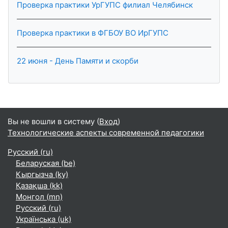
Проверка практики УрГУПС филиал Челябинск
Проверка практики в ФГБОУ ВО ИрГУПС
22 июня - День Памяти и скорби
Вы не вошли в систему (
Вход
)
Технологические аспекты современной педагогики
Русский ‎(ru)‎
Беларуская ‎(be)‎
Кыргызча ‎(ky)‎
Қазақша ‎(kk)‎
Монгол ‎(mn)‎
Русский ‎(ru)‎
Українська ‎(uk)‎