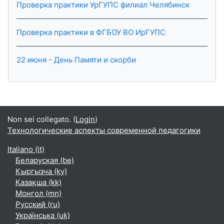
Проверка практики УрГУПС филиал Челябинск
Проверка практики в ФГБОУ ВО ИрГУПС
22 июня - День Памяти и скорби
Non sei collegato. (
Login
)
Технологические аспекты современной педагогики
Italiano ‎(it)‎
Беларуская ‎(be)‎
Кыргызча ‎(ky)‎
Қазақша ‎(kk)‎
Монгол ‎(mn)‎
Русский ‎(ru)‎
Українська ‎(uk)‎