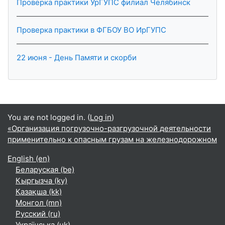
Проверка практики УрГУПС филиал Челябинск
Проверка практики в ФГБОУ ВО ИрГУПС
22 июня - День Памяти и скорби
You are not logged in. (
Log in
)
«Организация погрузочно-разгрузочной деятельности
применительно к опасным грузам на железнодорожном
English ‎(en)‎
Беларуская ‎(be)‎
Кыргызча ‎(ky)‎
Қазақша ‎(kk)‎
Монгол ‎(mn)‎
Русский ‎(ru)‎
Українська ‎(uk)‎