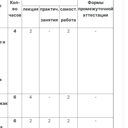
Кол-
Формы
е
во
промежуточной
лекция
практич.
самост.
часов
аттестации
занятия
работа
4
2
-
2
-
е и
м
6
4
-
2
‑
 как
я
6
2
2
2
‑
та