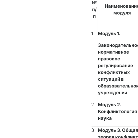
№
Наименовани
п/
модуля
п
1
Модуль 1.
Законодательно
нормативное
правовое
регулирование
конфликтных
ситуаций в
образовательно
учреждении
2
Модуль 2.
Конфликтология
наука
3
Модуль 3. Обща
теория конфлик