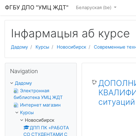
Прапусціць і перайсці да асноўнага зместу
ФГБУ ДПО "УМЦ ЖДТ"
Беларуская ‎(be)‎
Інфармацыя аб курсе
Дадому
Курсы
Новосибирск
Современные техн
Прапусціць Navigation
Navigation
ДОПОЛНИ
Дадому
Электронная
КВАЛИФИК
библиотека УМЦ ЖДТ
ситуаций
Интернет магазин
Курсы
Новосибирск
ДПП ПК «РАБОТА
СО СТУДЕНТАМИ С