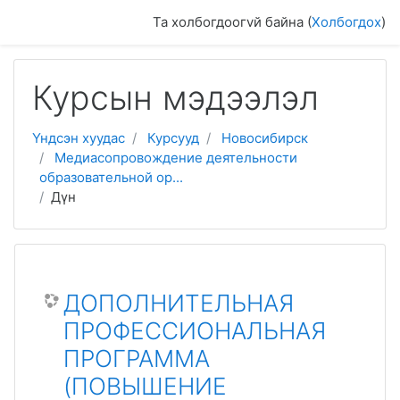
Үндсэн гарчиг руу очих
Та холбогдоогvй байна (
Холбогдох
)
Курсын мэдээлэл
Үндсэн хуудас
Курсууд
Новосибирск
Медиасопровождение деятельности
образовательной ор...
Дүн
ДОПОЛНИТЕЛЬНАЯ
ПРОФЕССИОНАЛЬНАЯ
ПРОГРАММА
(ПОВЫШЕНИЕ