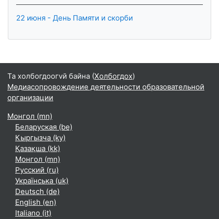
22 июня - День Памяти и скорби
Та холбогдоогvй байна (
Холбогдох
)
Медиасопровождение деятельности образовательной
организации
Монгол ‎(mn)‎
Беларуская ‎(be)‎
Кыргызча ‎(ky)‎
Қазақша ‎(kk)‎
Монгол ‎(mn)‎
Русский ‎(ru)‎
Українська ‎(uk)‎
Deutsch ‎(de)‎
English ‎(en)‎
Italiano ‎(it)‎