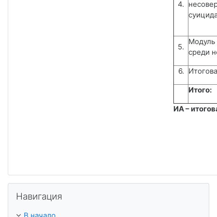
4.
несове
суицид
Модуль 
5.
среди 
6.
Итогова
Итого:
ИА – итогов
Пропустить Навигация
Навигация
В начало