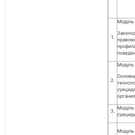
Модуль 
Законо
1.
правово
профил
поведе
Модуль 
Основн
2.
техноло
суицида
органи
Модуль 
3.
суициды
Модуль 