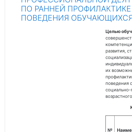
ПО РАННЕЙ ПРОФИЛАКТИК
ПОВЕДЕНИЯ ОБУЧАЮЩИХС
Целью обу
совершенст
компетенций
развития, с
социализаци
индивидуал
их возможны
профилакти
поведения 
социально-
возрастного
Календа
№
Наиме