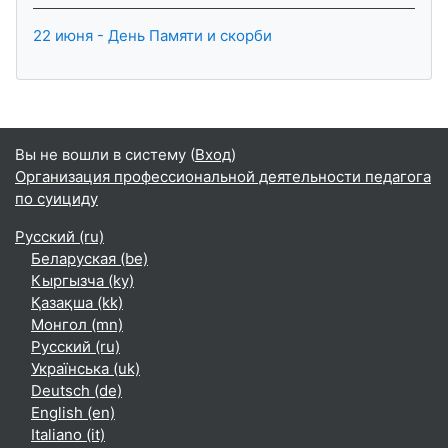
22 июня - День Памяти и скорби
Вы не вошли в систему (
Вход
)
Организация профессиональной деятельности педагога
по суициду
Русский ‎(ru)‎
Беларуская ‎(be)‎
Кыргызча ‎(ky)‎
Қазақша ‎(kk)‎
Монгол ‎(mn)‎
Русский ‎(ru)‎
Українська ‎(uk)‎
Deutsch ‎(de)‎
English ‎(en)‎
Italiano ‎(it)‎