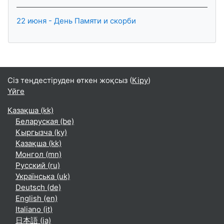
22 июня - День Памяти и скорби
Сіз теңдестіруден өткен жоқсыз (
Кіру
)
Үйге
Қазақша ‎(kk)‎
Беларуская ‎(be)‎
Кыргызча ‎(ky)‎
Қазақша ‎(kk)‎
Монгол ‎(mn)‎
Русский ‎(ru)‎
Українська ‎(uk)‎
Deutsch ‎(de)‎
English ‎(en)‎
Italiano ‎(it)‎
日本語 ‎(ja)‎