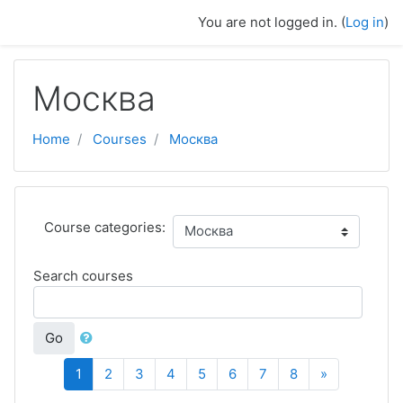
Skip to main content
You are not logged in. (
Log in
)
Москва
Home
Courses
Москва
Course categories:
Search courses
Go
(current)
Next
1
2
3
4
5
6
7
8
»