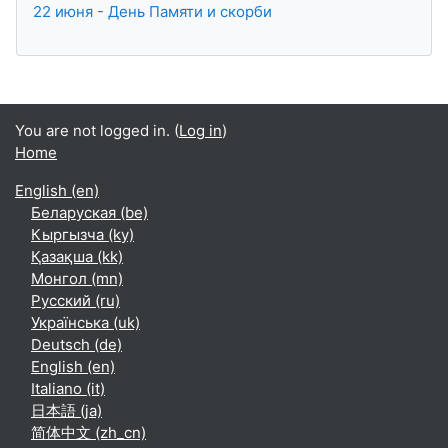
22 июня - День Памяти и скорби
You are not logged in. (
Log in
)
Home
English ‎(en)‎
Беларуская ‎(be)‎
Кыргызча ‎(ky)‎
Қазақша ‎(kk)‎
Монгол ‎(mn)‎
Русский ‎(ru)‎
Українська ‎(uk)‎
Deutsch ‎(de)‎
English ‎(en)‎
Italiano ‎(it)‎
日本語 ‎(ja)‎
简体中文 ‎(zh_cn)‎