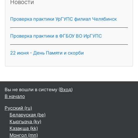
Новости
Проверка практики УрГУПС филиал Челябинск
Проверка практики в ФГБОУ ВО ИрГУПС
22 июня - День Памяти и скорби
Вы не вошли в систему (
Вход
)
В начало
Русский ‎(ru)‎
Беларуская ‎(be)‎
Кыргызча ‎(ky)‎
Қазақша ‎(kk)‎
Монгол ‎(mn)‎