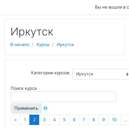
Перейти к основному содержанию
Вы не вошли в с
Иркутск
В начало
Курсы
Иркутск
Категории курсов:
Поиск курса
Применить
Назад
(текущая)
«
1
2
3
4
5
6
7
8
9
10
…