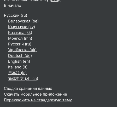
В начало
Русский ‎(ru)‎
Беларуская ‎(be)‎
Кыргызча ‎(ky)‎
Қазақша ‎(kk)‎
Монгол ‎(mn)‎
Русский ‎(ru)‎
Українська ‎(uk)‎
Deutsch ‎(de)‎
English ‎(en)‎
Italiano ‎(it)‎
日本語 ‎(ja)‎
简体中文 ‎(zh_cn)‎
Сводка хранения данных
Скачать мобильное приложение
Переключить на стандартную тему