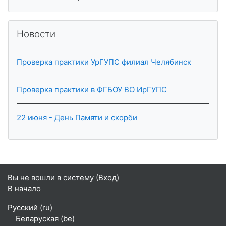
Пропустить Новости
Новости
Проверка практики УрГУПС филиал Челябинск
Проверка практики в ФГБОУ ВО ИрГУПС
22 июня - День Памяти и скорби
Вы не вошли в систему (
Вход
)
В начало
Русский ‎(ru)‎
Беларуская ‎(be)‎